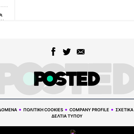
ι
ην
υς
μα
θα
 να
ός:
αι
ΔΟΜΕΝΑ
ΠΟΛΙΤΙΚΗ COOKIES
COMPANY PROFILE
ΣΧΕΤΙΚΑ
είς
ΔΕΛΤΙΑ ΤΥΠΟΥ
κτη
ς