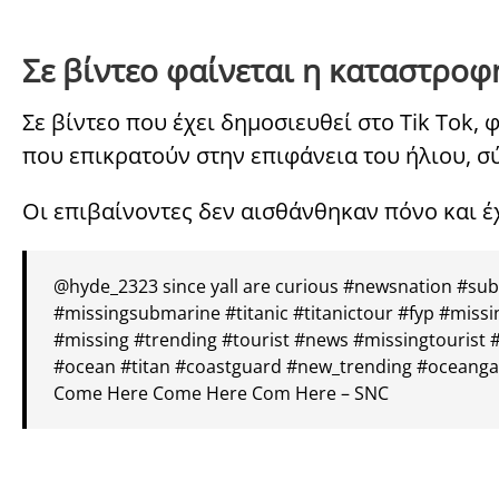
Σε βίντεο φαίνεται η καταστρο
Σε βίντεο που έχει δημοσιευθεί στο Tik Tok
που επικρατούν στην επιφάνεια του ήλιου, 
Οι επιβαίνοντες δεν αισθάνθηκαν πόνο και έ
@hyde_2323
since yall are curious
#newsnation
#sub
#missingsubmarine
#titanic
#titanictour
#fyp
#missi
#missing
#trending
#tourist
#news
#missingtourist
#
#ocean
#titan
#coastguard
#new_trending
#oceanga
Come Here Come Here Com Here – SNC