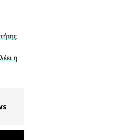
κτήτης
λέει η
ws