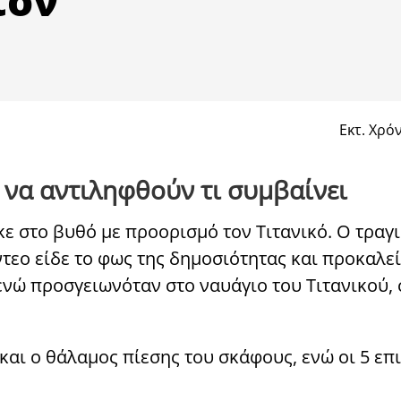
Εκτ. Χρό
 να αντιληφθούν τι συμβαίνει
 στο βυθό με προορισμό τον Tιτανικό. Ο τραγι
τεο είδε το φως της δημοσιότητας και προκαλεί
νώ προσγειωνόταν στο ναυάγιο του Τιτανικού, 
αι ο θάλαμος πίεσης του σκάφους, ενώ οι 5 επ