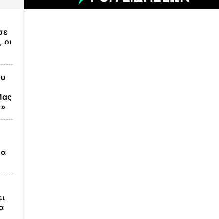
σε
 οι
ου
Μας
ς»
σα
ει
α