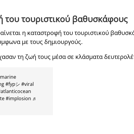
φή του τουριστικού βαθυσκάφους
, φαίνεται η καταστροφή του τουριστικού βαθυσ
σύμφωνα με τους δημιουργούς.
χασαν τη ζωή τους μέσα σε κλάσματα δευτερολέ
marine
ng
#fypシ
#viral
atlanticocean
te
#implosion
♬