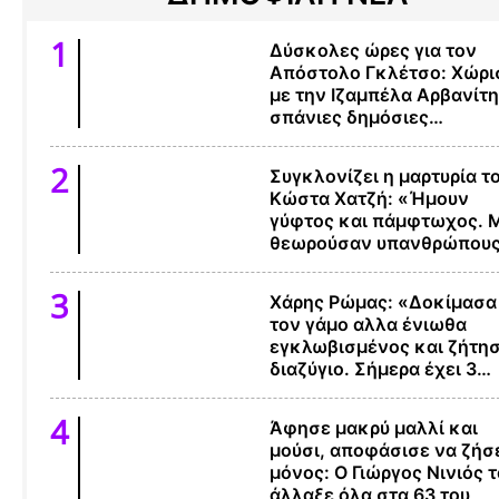
Δύσκολες ώρες για τον
Απόστολο Γκλέτσο: Χώρι
με την Ιζαμπέλα Αρβανίτη,
σπάνιες δημόσιες
εμφανίσεις τους
Συγκλονίζει η μαρτυρία τ
Κώστα Χατζή: «Ήμουν
γύφτος και πάμφτωχος. 
θεωρούσαν υπανθρώπου
Χάρης Ρώμας: «Δοκίμασα
τον γάμο αλλα ένιωθα
εγκλωβισμένος και ζήτη
διαζύγιο. Σήμερα έχει 3
παιδιά»
Άφησε μακρύ μαλλί και
μούσι, αποφάσισε να ζήσ
μόνος: Ο Γιώργος Νινιός τ
άλλαξε όλα στα 63 του