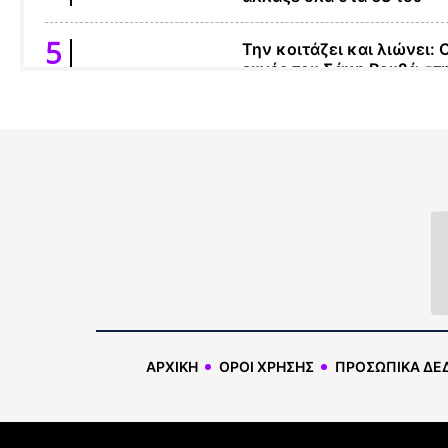
Την κοιτάζει και λιώνει: Ο
ευχές του Σάκη Ρουβά στ
Κάτια Ζυγούλη, η φωτο το
«γκρέμισε» το instagram
Ελεονώρα Μελέτη:
«Φοβάμαι να βγάλω το θέ
για τον Μουτσινά επειδή 
παρεξηγηθεί πρέπει όμως
το δείξουμε»
Η μεγάλη “μπίζνα” Κιβωτ
Τα 28.000.000 €, οι 2
γυναίκες που τα
διαχειρίζονται, η Πόρσε κ
οι κρουαζιέρες
ΑΡΧΙΚΗ
ΟΡΟΙ ΧΡΗΣΗΣ
ΠΡΟΣΩΠΙΚΑ ΔΕ
«Παγωμάρα» για τους γον
της Καρολάιν: Η απαράδε
απαίτηση της οικογένεια
του Μπάμπη