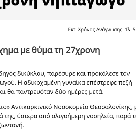
Εκτ. Χρόνος Ανάγνωσης: 1λ. 5
χημα με θύμα τη 27χρονη
ηγός δικύκλου, παρέσυρε και προκάλεσε τον
ωγού. Η αδικοχαμένη γυναίκα επέστρεφε πεζή
και θα παντρευόταν δύο ημέρες μετά.
ιο» Αντικαρκινικό Νοσοκομείο Θεσσαλονίκης, 
ά της, ύστερα από ολιγοήμερη νοσηλεία, παρά τ
ζωντανή.