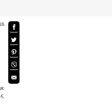
2δ.
με
ις