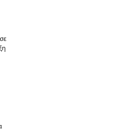
 σε
ξη
α