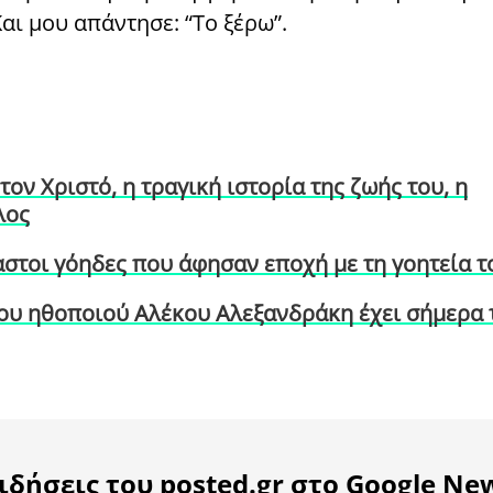
αι μου απάντησε: “Το ξέρω”.
ν Χριστό, η τραγική ιστορία της ζωής του, η
λος
αστοι γόηδες που άφησαν εποχή με τη γοητεία τ
του ηθοποιού Αλέκου Αλεξανδράκη έχει σήμερα 
ιδήσεις του posted.gr στο Google Ne