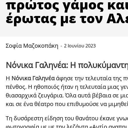
πρώτος γάμος κα
έρωτας με τον Α
Σοφία Μαζοκοπάκη
2 Ιουνίου 2023
Νόνικα Γαληνέα: Η πολυκύμαντη
Η
Νόνικα Γαληνέα
άφησε την τελευταία της πν
πένθος. Η ηθοποιός ήταν η τελευταία μιας γ
θιασαρχικά ζευγάρια. Όλα αυτά βέβαια σε μια
και σε ένα θέατρο που επιθυμούσε να μιμηθ
Τη δυσάρεστη είδηση του θανάτου έκανε γνωσ
φωτογραφία με με την λεζάντα «Αντίο αγαπημέ