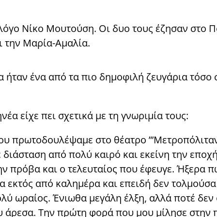
λόγο Νίκο Μουτούση. Οι δυο τους έζησαν στο Π
αι την Μαρία-Αμαλία.
 ήταν ένα από τα πιο δημοφιλή ζευγάρια τόσο 
έα είχε πει σχετικά με τη γνωριμία τους:
 που πρωτοδουλέψαμε στο θέατρο ”’Μετροπόλιτα
 διάσταση από πολύ καιρό και εκείνη την εποχή
ν πρόβα και ο τελευταίος που έφευγε. Ήξερα π
α εκτός από καλημέρα και επειδή δεν τολμούσα 
πολύ ωραίος. Ένιωθα μεγάλη έλξη, αλλά ποτέ δε
υ άρεσα. Την πρώτη φορά που μου μίλησε στην π