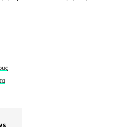
ους
τα
ws