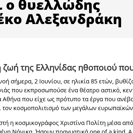
ι ο θυελλώδης
λέκο Αλεξανδράκη
 ζωή της Ελληνίδας ηθοποιού που
οή σήμερα, 2 Ιουνίου, σε ηλικία 85 ετών, βυθί
ενιάς που εκπροσωπούσε ένα θέατρο αστικό, κεν
 Αθήνα που είχε ως πρότυπο τα έργα που ανέβαι
εί τον κοσμοπολιτισμό των μεγάλων ευρωπαϊκών
τή η κοσμικογράφος Χριστίνα Πολίτη μέσα από 
νη Nόνικα. Ήσουν πραγματικά one of a kind. A 